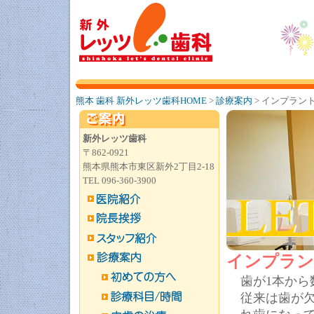
熊本 歯科 新外レッツ歯科HOME
>
診療案内
> インプラン
新外レッツ歯科
〒862-0921
熊本県熊本市東区新外2丁目2-18
TEL 096-360-3900
インプラン
歯が1本か
従来は歯が欠